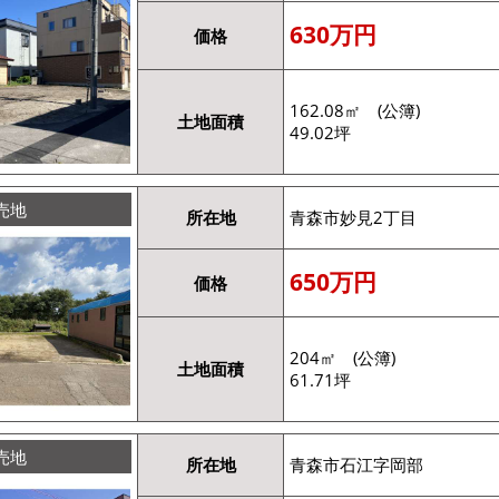
630万円
価格
162.08㎡ (公簿)
土地面積
49.02坪
売地
所在地
青森市妙見2丁目
650万円
価格
204㎡ (公簿)
土地面積
61.71坪
売地
所在地
青森市石江字岡部