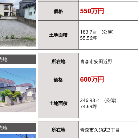
550万円
価格
183.7㎡ (公簿)
土地面積
55.56坪
売地
所在地
青森市安田近野
600万円
価格
246.93㎡ (公簿)
土地面積
74.69坪
売地
所在地
青森市久須志3丁目