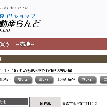
おまかせください！
青森市の不動産買取
買う ～売地～
覧
「1 ～ 10」件めを表示中です(価格の安い順)
 価格が
| 土地面積が
安い▲
高い▼
狭い▲
広
売地
所在地
青森市金沢5丁目12-2