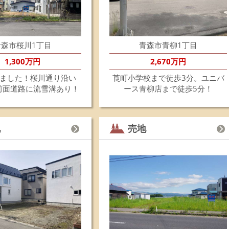
202
☆
青
建
青森市桜川1丁目
青森市青柳1丁目
ご
浪
1,300万円
2,670万円
活
是
ました！桜川通り沿い
莨町小学校まで徒歩3分。ユニバ
詳
。前面道路に流雪溝あり！
ース青柳店まで徒歩5分！
202
☆
R8
地
売地
6
建
ご
お
詳
202
富
202
☆
青