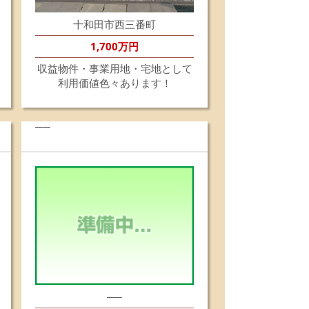
築条件有りません。ご希望のハウスメーカーさんで
自由に建築できます。
十和田市西三番町
歩圏内に小中学校、スーパー、コンビニ、ドラッグ
トアなど生活環境が整っております。
1,700万円
青森駅も500ｍ程の距離で通勤通学にも便利です。
面道路も広く開放感があります。
収益物件・事業用地・宅地として
気軽にお問い合わせください。
利用価値色々あります！
件の詳細はこちらから！
6.1.22
岡売家は、おかげさまでこの度成約になりました。
──
世話になりました皆様ありがとうございました。
6.1.5
年明けましておめでとうございます。
年中は皆様に大変お世話になり有難うございまし
。
年もどうぞ宜しくお願いいたします。
5.12.15
年末年始休業のお知らせ 》
末年始休業につきましてご案内申し上げます。
2月は26日(金)までの営業とさせていただきます。
日 12月27日(土)~1月4日(日)まで。
──