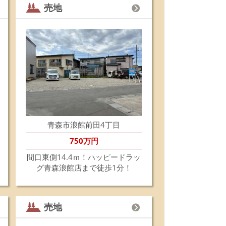
売地
6.6.22
☆新着売地情報☆☆
森市大字安田字近野
口東向きの74.69坪の土地です。
築条件有りません。ご希望のハウスメーカーさんで
自由に建築できます。
森慈恵会病院まで徒歩約5分の所にあります。
気軽にお問い合わせください。
6.6.8
井八ツ橋売家は、おかげさまでこの度成約になりま
た。お世話になりました皆様ありがとうございまし
。
青森市浪館前田4丁目
6.6.1
750万円
☆売地価格変更のお知らせ☆☆
園２丁目売地 ８５０万円へ値下げしました！
間口東側14.4ｍ！ハッピードラッ
価格９００万円
グ青森浪館店まで徒歩1分！
価格８５０万円(改定日令和８年６月１日)
２.６３坪の土地で間口南向き。
築条件有りません。ご希望のハウスメーカーさんで
自由に建築できます。
売地
気軽にお問い合わせください。
細はこちらから