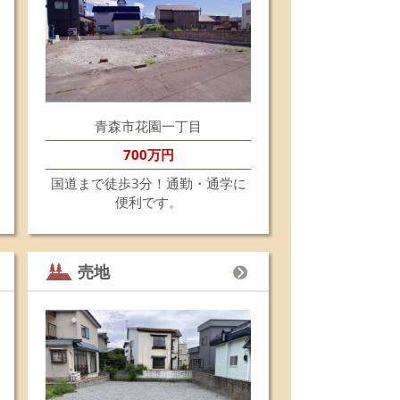
築条件有りません。ご希望のハウスメーカーさんで
自由に建築できます。
ーパー、コンビニ、ドラッグストア等が徒歩圏内に
り生活環境が充実したエリアです。
非ご検討ください。
細はこちらから！
6.4.28
青森市花園一丁目
ゴールデンウィーク期間休業のお知らせ》
2日(土)～5月6日(水)
700万円
記の期間を休業とさせていただきます。
月7日(木)から平常どおり9：00より営業開始となり
国道まで徒歩3分！通勤・通学に
す。
便利です。
不便をおかけいたしますが、何卒ご了承いただきま
ようお願い申し上げます。
6.4.24
☆新着売地情報☆☆
売地
森市古川2丁目にて売地の販売を開始します。
築条件有りません。ご希望のハウスメーカーさんで
自由に建築できます。
宅や店舗、駐車場としてなど幅広く活用できます。
森駅やお買物施設が充実した新町エリアまで徒歩圏
。
非ご検討ください。
細はこちらから！