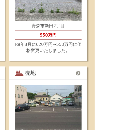
6.4.2
☆新着売地情報☆☆
森市久須志4丁目にて売地の販売を開始します！
築条件有りません。ご希望のハウスメーカーさんで
青森市新田2丁目
自由に建築できます。
館通り沿いで、コンパクトな住宅や店舗など幅広く
550万円
用できると思います。
非ご検討ください。
R8年3月に620万円➝550万円に価
細はこちらから！
格変更いたしました。
6.3.19
☆売地価格変更のお知らせ☆☆
年3月19日より新田2丁目売地
売地
20万円➝550万円に変更し販売いたします。
築条件有りません。ご希望のハウスメーカーさんで
自由に建築できます。
気軽にお問い合わせください。
細はこちらから
6.3.10
田4丁目売地は商談中になりました。
6.2.19
☆新着売地情報☆☆
森市南佃1丁目売地の販売を開始します！