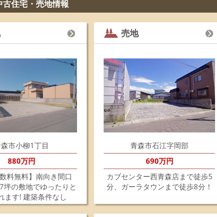
中古住宅・売地情報
分
ご
く
地
売地
202
《
弊
休業
なお
と
ご
す
202
南
し
青森市小柳1丁目
青森市石江字岡部
た
880万円
690万円
202
☆
数料無料】南向き間口
カブセンター西青森店まで徒歩5
青
、77坪の敷地でゆったりと
分、ガーラタウンまで徒歩8分！
建
れます! 建築条件なし
ご
国
詳