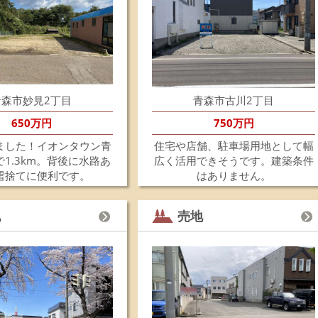
建
ご
ス
あ
是
詳
202
青森市妙見2丁目
青森市古川2丁目
《
5月
650万円
750万円
上
5
ました！イオンタウン青
住宅や店舗、駐車場用地として幅
ま
1.3km。背後に水路あ
広く活用できそうです。建築条件
ご
雪捨てに便利です。
はありません。
す
202
☆
地
売地
青
建
ご
住
青
内
是
詳