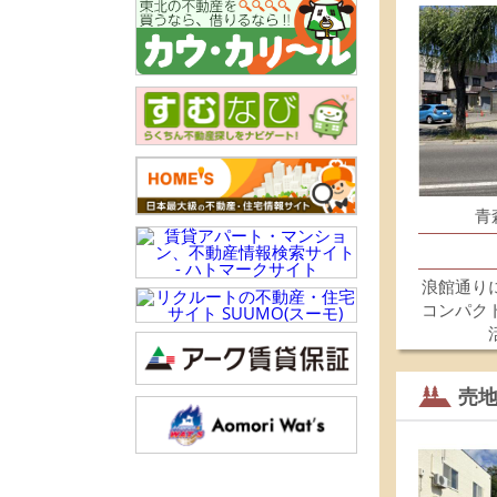
青
浪館通り
コンパク
売