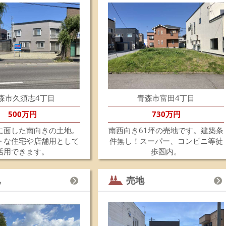
202
富
し
た
202
金
し
た
202
森市久須志4丁目
青森市富田4丁目
南
202
500万円
730万円
長
に面した南向きの土地。
南西向き61坪の売地です。建築条
し
トな住宅や店舗用として
件無し！スーパー、コンビニ等徒
た
活用できます。
歩圏内。
202
原
お
地
売地
202
☆
青
南