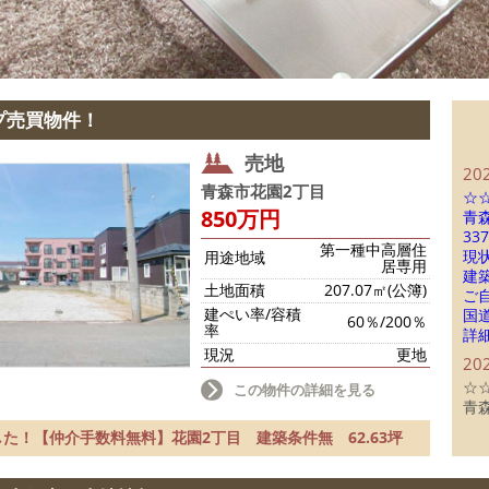
プ売買物件！
売地
202
青森市花園2丁目
☆
850万円
青
33
第一種中高層住
現
用途地域
居専用
建
土地面積
207.07㎡(公簿)
ご
建ぺい率/容積
国
60％/200％
率
詳
現況
更地
202
☆
この物件の詳細を見る
青
建
た！【仲介手数料無料】花園2丁目 建築条件無 62.63坪
ご
北
青