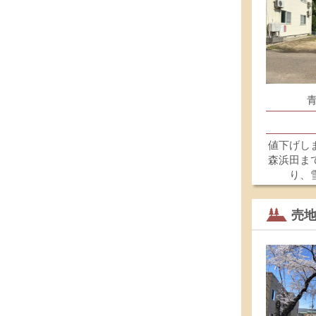
値下げし
森浜田まで
り、
売