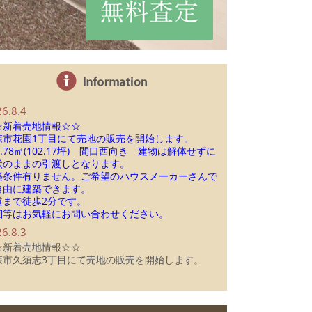
6.8.4
☆新着売地情報☆☆
森市花園1丁目にて売地の販売を開始します。
7.78㎡(102.17坪) 間口西向き 建物は解体せずに
状のままの引渡しとなります。
築条件有りません。ご希望のハウスメーカーさんで
自由に建築できます。
道まで徒歩2分です。
細等はお気軽にお問い合わせください。
6.8.3
☆新着売地情報☆☆
森市久須志3丁目にて売地の販売を開始します。
築条件有りません。ご希望のハウスメーカーさんで
自由に建築できます。
西向きの角地です。
森駅やお買物施設が充実した新町エリアまで徒歩20