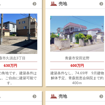
地
売地
202
☆
青
間
建
ご
青
お
202
筒
し
た
森市久須志3丁目
青森市安田近野
202
630万円
600万円
☆
花
の角地です。建築条件は
建築条件なし。74.69坪 9月建物
旧
ん。ご自由に建築可能で
解体予定。青森慈恵会病院まで約
新
す。
400ｍ
６
建
ご
地
売地
お
詳