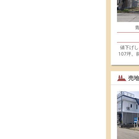
値下げし
107坪
売