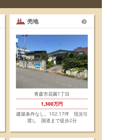
程の距離です。
不明な点がございましたらはお気軽にお問い合わせ
ださい。
売地
6.8.3
夏季休業のお知らせ》
社の夏季休業のお知らせをいたします。
日 8月13日(木)~8月16日(日)
、8月17日(月)から平常どおり9：00より営業開始
なります。
不便をおかけいたしますが、何卒ご了承いただきま
ようお願い申し上げます。
6.7.29
佃1丁目売地は、おかげさまでこの度成約になりま
た。お世話になりました皆様ありがとうございまし
青森市花園1丁目
。
1,300万円
6.7.8
☆新着売地情報☆☆
建築条件なし。102.17坪 現況引
森市花園1丁目にて売地の販売を開始します。
渡し 国道まで徒歩2分
築条件有りません。ご希望のハウスメーカーさんで
自由に建築できます。
道まで徒歩3分程で通勤通学にも便利な場所です。
細等はお気軽にお問い合わせください。