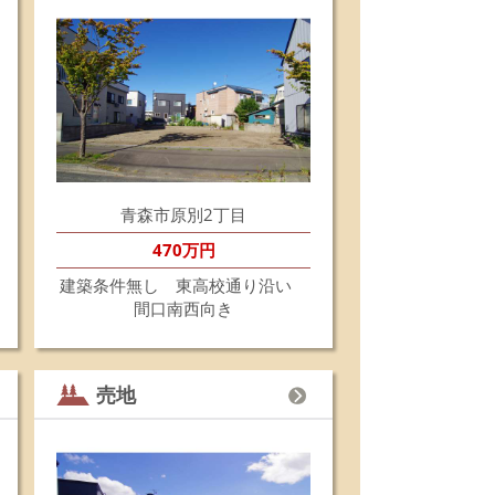
6.5.29
田4丁目売地は、おかげさまでこの度成約になりま
た。お世話になりました皆様ありがとうございまし
。
6.5.26
沢5丁目売地は、おかげさまでこの度成約になりま
た。お世話になりました皆様ありがとうございまし
。
6.5.19
青森市原別2丁目
佃1丁目売地は商談中になりました。
6.5.15
470万円
島2丁目売家は、おかげさまでこの度成約になりま
建築条件無し 東高校通り沿い
た。お世話になりました皆様ありがとうございまし
間口南西向き
。
6.5.11
別売家は、おかげさまでこの度成約になりました。
世話になりました皆様ありがとうございました。
売地
6.5.8
☆新着売地情報☆☆
森市富田4丁目にて売地の販売を開始します！
西向きの61坪の土地です。