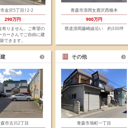
建
ご
市金沢5丁目12-2
青森市浪岡女鹿沢西種本
徒
ス
290万円
900万円
東
接
は有りません。ご希望の
県道浪岡藤崎線沿い 約330坪
お
ーカーさんでご自由に建
物
築できます。
202
浪
戸建
その他
お
202
新
旧
た
本
202
《
年
1
休業
青森市古川2丁目
青森市旭町一丁目