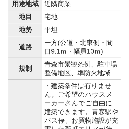
更新日
2026-08-05
㈱ あおもり不動産らん
ど
017-732-3808
取扱
青森県青森市中央1-20-
11
青森県知事免許(4)第
3282号
お問い合わせ
●お名前
●お問い合わせ内容
※複数選択可
最新の空室情報を知りたい
実際に見学したい