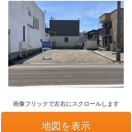
画像フリックで左右にスクロールします
地図を表示
種別
売地
名称
青森市古川2丁目
青森市古川2丁目
所在地
MAP
750万円
価格
青い森鉄道 青森駅徒歩9
交通
分 バス 古川バス停徒歩