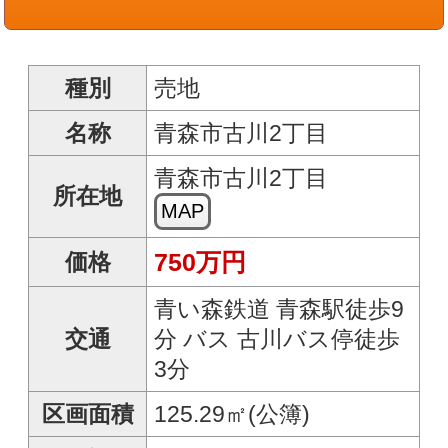
3分
区画面積
125.29㎡(公簿)
現況
更地
THREE：460ｍ、青森
周辺施設
駅：650ｍ、青森市役所
駅前庁舎：660ｍ
他費用
私道負担
─ / ─
セットバ
無
ック
都市計画
市街化
建ぺい率
80
容積率
200
用途地域
近隣商業
地目
宅地