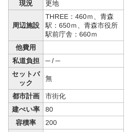
地勢
平坦
一方(公道・北東側・間
道路
口9.1ｍ・幅員10ｍ)
青森市景観条例、駐車場
規制
整備地区、準防火地域
・建築条件は有りませ
ん。ご希望のハウスメ
ーカーさんでご自由に
建築できます。青森駅や
バス停、お買物施設が充
実した新町エリアが徒
備考
歩圏内。上水道は20mm
で引込み。接面道路が広
く開放感があります。
住宅や店舗、駐車場とし
てなど幅広く活用でき
そうです。
引渡
即可