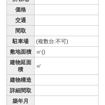
敷地面積
㎡()
建物延面
㎡
積
建物構造
詳細間取
築年月
現況
周辺施設
他費用
私道負担
─ / ─
セットバ
無
ック
都市計画
建ぺい率