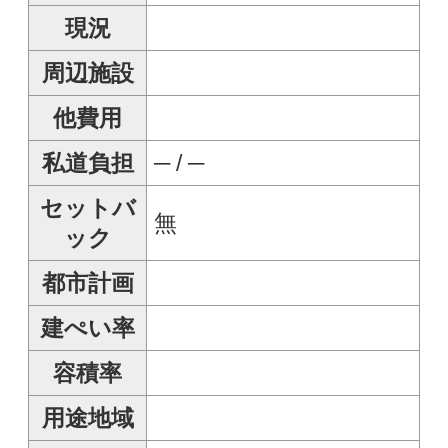
容積率
用途地域
地目
地勢
道路
規制
バス
トイレ
設備
備考
引渡
更新日
1970-01-01
㈱ あおもり不動産らん
ど
017-732-3808