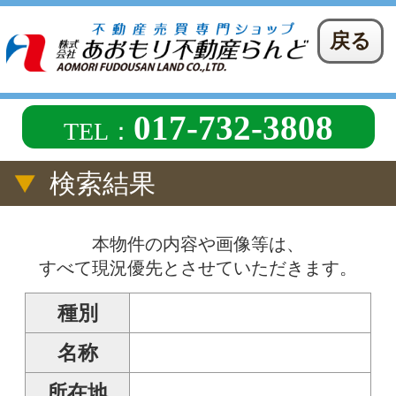
戻る
017-732-3808
TEL：
検索結果
本物件の内容や画像等は、
すべて現況優先とさせていただきます。
種別
名称
所在地
価格
交通
間取
駐車場
(複数台:不可)