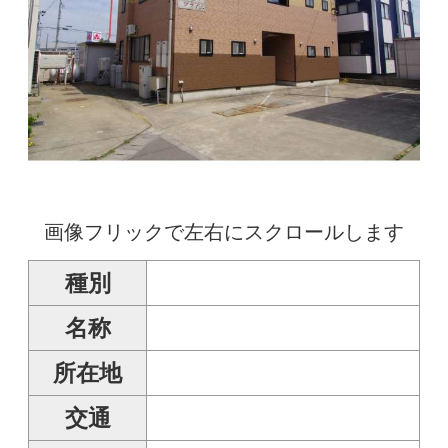
画像フリックで左右にスクロールします
種別
名称
所在地
交通
賃料
共益費
管理費
駐車場
(複数台:不可)
敷金
礼金
権利金
保証料