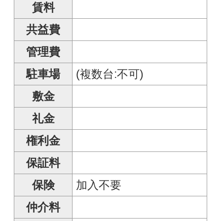
保険
加入不要
仲介料
間取
面積
㎡
構造
築年月
周辺施設
保証会社
他費用
入居日
取引態様
トイレ
バス
設備