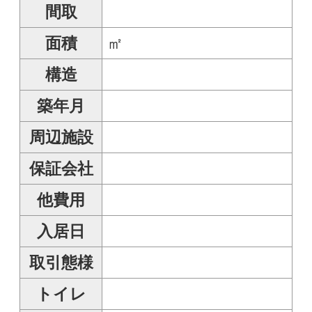
備考
更新日
1970-01-01
㈱ あおもり不動産らん
ど
017-732-3808
取扱
青森県青森市中央1-20-
11
青森県知事免許(4)第
3282号
お問い合わせ
●お名前
●お問い合わせ内容
※複数選択可
最新の空室情報を知りたい